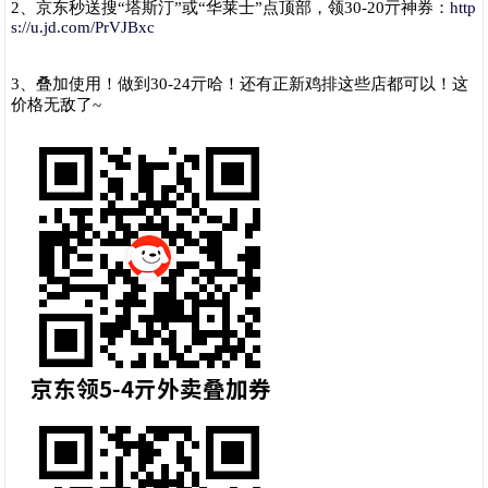
2、京东秒送搜“塔斯汀”或“华莱士”点顶部，领30-20亓神券：
http
s://u.jd.com/PrVJBxc
3、叠加使用！做到30-24亓哈！还有正新鸡排这些店都可以！这
价格无敌了~